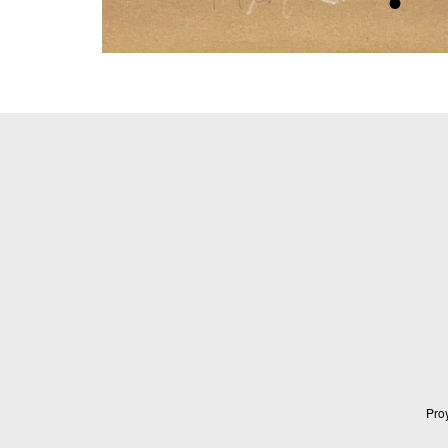
•
Proy