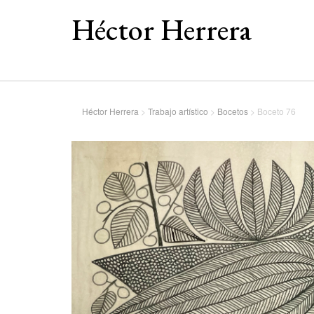
Héctor Herrera
Héctor Herrera
>
Trabajo artístico
>
Bocetos
>
Boceto 76