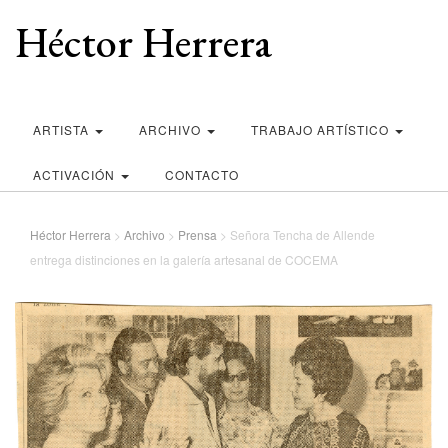
Héctor Herrera
ARTISTA
ARCHIVO
TRABAJO ARTÍSTICO
ACTIVACIÓN
CONTACTO
Héctor Herrera
>
Archivo
>
Prensa
>
Señora Tencha de Allende
entrega distinciones en la galería artesanal de COCEMA