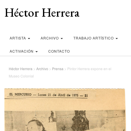
Héctor Herrera
ARTISTA
ARCHIVO
TRABAJO ARTÍSTICO
ACTIVACIÓN
CONTACTO
Héctor Herrera
>
Archivo
>
Prensa
>
Pintor Herrera expone en el
Museo Colonial