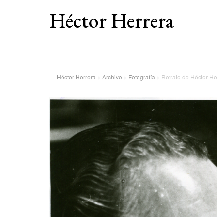
Héctor Herrera
Héctor Herrera
>
Archivo
>
Fotografía
>
Retrato de Héctor He