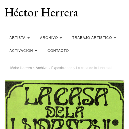
Héctor Herrera
ARTISTA
ARCHIVO
TRABAJO ARTÍSTICO
ACTIVACIÓN
CONTACTO
Héctor Herrera
>
Archivo
>
Exposiciones
>
La casa de la luna azul