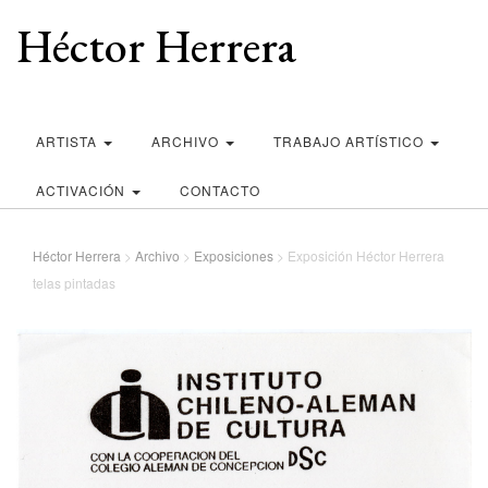
Héctor Herrera
ARTISTA
ARCHIVO
TRABAJO ARTÍSTICO
ACTIVACIÓN
CONTACTO
Héctor Herrera
>
Archivo
>
Exposiciones
>
Exposición Héctor Herrera
telas pintadas