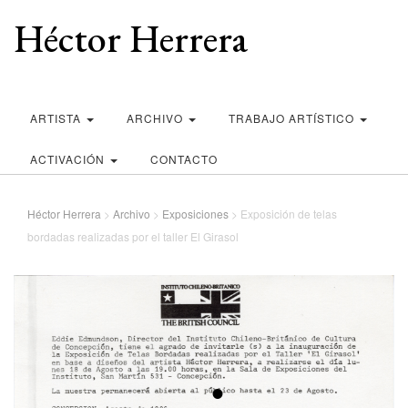
Héctor Herrera
ARTISTA
ARCHIVO
TRABAJO ARTÍSTICO
ACTIVACIÓN
CONTACTO
Héctor Herrera
>
Archivo
>
Exposiciones
>
Exposición de telas
bordadas realizadas por el taller El Girasol
•