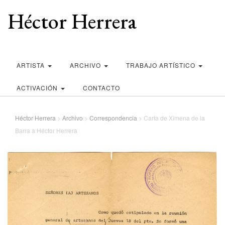
Héctor Herrera
ARTISTA
ARCHIVO
TRABAJO ARTÍSTICO
ACTIVACIÓN
CONTACTO
Héctor Herrera
>
Archivo
>
Correspondencia
>
Carta de Ximena de la
Barra a Héctor Herrera