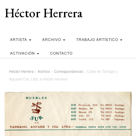
Héctor Herrera
ARTISTA
ARCHIVO
TRABAJO ARTÍSTICO
ACTIVACIÓN
CONTACTO
Héctor Herrera
>
Archivo
>
Correspondencia
>
Carta de Tarragó y
Aguadé Cía. Ltda. a Héctor Herrera