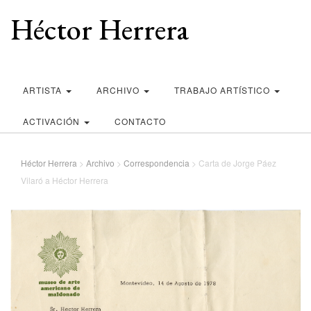
Héctor Herrera
ARTISTA
ARCHIVO
TRABAJO ARTÍSTICO
ACTIVACIÓN
CONTACTO
Héctor Herrera
>
Archivo
>
Correspondencia
>
Carta de Jorge Páez
Vilaró a Héctor Herrera