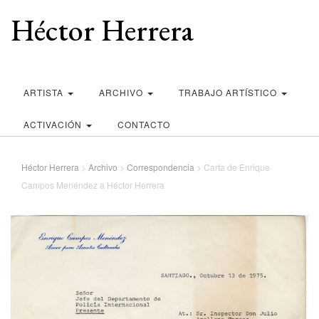
Héctor Herrera
ARTISTA
ARCHIVO
TRABAJO ARTÍSTICO
ACTIVACIÓN
CONTACTO
Héctor Herrera
>
Archivo
>
Correspondencia
>
Carta de Enrique
Campos Menéndez a Héctor Herrera