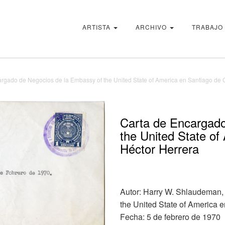
ARTISTA
ARCHIVO
TRABAJO
rgado de Negocios de la Embassy of the United State of America en Santiago de C
Carta de Encargado
the United State of
Héctor Herrera
Autor: Harry W. Shlaudeman, 
the United State of America 
Fecha: 5 de febrero de 1970