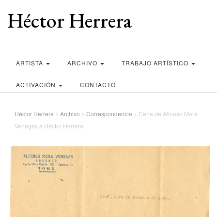
Héctor Herrera
ARTISTA
ARCHIVO
TRABAJO ARTÍSTICO
ACTIVACIÓN
CONTACTO
Héctor Herrera
>
Archivo
>
Correspondencia
>
Carta de Alfonso Mora
Venegas a Héctor Herrera